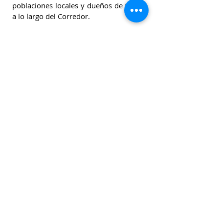
poblaciones locales y dueños de tierras
a lo largo del Corredor.
This project has become extremely
urgent, considering the climate
ultimatum presented by the
latest
synthesis report of the
Intergovernmental Panel on Climate
Change (IPCC)
, and it is hoped that this
process will not only restore ecological
continuity and biodiversity within the
Corridor, but also strengthen local
populations and landowners along the
Corridor.