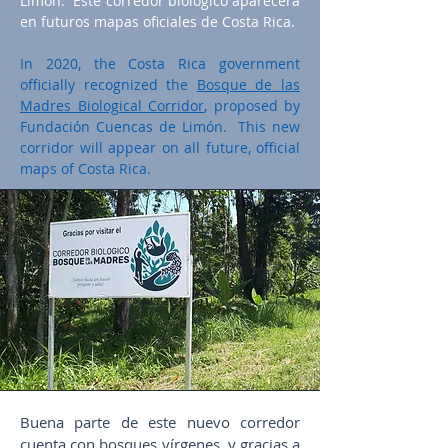
Limón. Este corredor biológico aparecerá
en futuros mapas oficiales de Costa Rica.
In 2020, the Costa Rica government
officially recognized the
Bosque de las
Madres Biological Corridor
, proposed by
Fundación Cuencas de Limón. This new
corridor will appear on all future, official
maps of Costa Rica.
Buena parte de este nuevo corredor
cuenta con bosques vírgenes, y gracias a